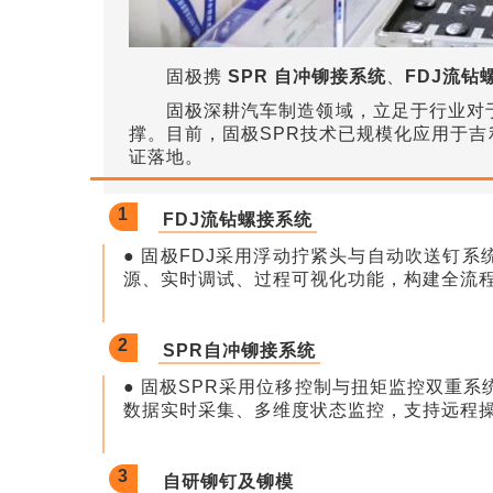
固极携
SPR 自冲铆接系统
、
FDJ流钻
固极深耕汽车制造领域，立足于行业对
撑。
目前，固极SPR技术已规模化应用于吉利
证落地。
1
FDJ流钻螺接系统
● 固极FDJ采用浮动拧紧头与自动吹送钉
源、实时调试、过程可视化功能，构建全流
2
SPR自冲铆接系统
● 固极SPR采用位移控制与扭矩监控双重
数据实时采集、多维度状态监控，支持远程
3
自研铆钉及铆模