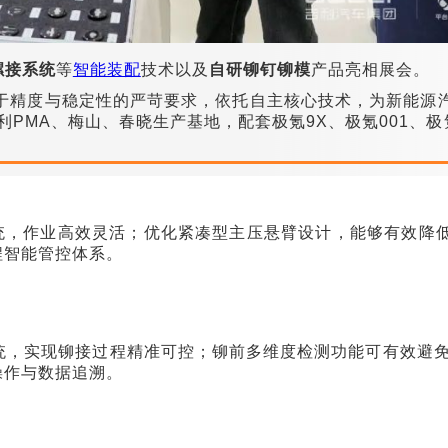
螺接系统
等
智能装配
技术以及
自研铆钉铆模
产品亮相展会。
于精度与稳定性的严苛要求，依托自主核心技术，
为新能源
PMA、梅山、春晓生产基地，配套极氪9X、极氪001、极
系统，作业高效灵活；优化紧凑型主压悬臂设计，能够有效降
程智能管控体系。
系统，实现铆接过程精准可控；铆前多维度检测功能可有效避
操作与数据追溯。