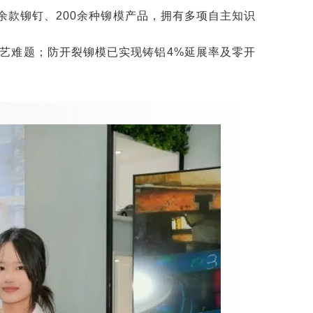
余款铆钉、200余种铆模产品，拥有多项自主知识
工艺难题；防开裂铆模已实现铸铝4%延展率及零开